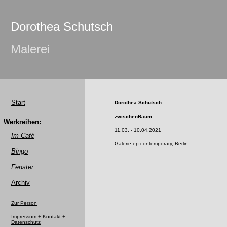
Dorothea Schutsch
Malerei
Start
Dorothea Schutsch
zwischenRaum
Werkreihen:
11.03. - 10.04.2021
Im Café
Galerie ep.contemporary
, Berlin
Bingo
Fenster
Archiv
Zur Person
Impressum + Kontakt +
Datenschutz